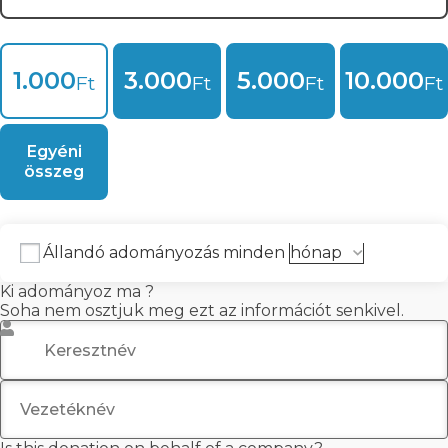
1.000
3.000
5.000
10.000
Ft
Ft
Ft
Ft
Egyéni
összeg
Állandó adományozás minden
Ki adományoz ma ?
Soha nem osztjuk meg ezt az információt senkivel.
Keresztnév
*
Vezetéknév