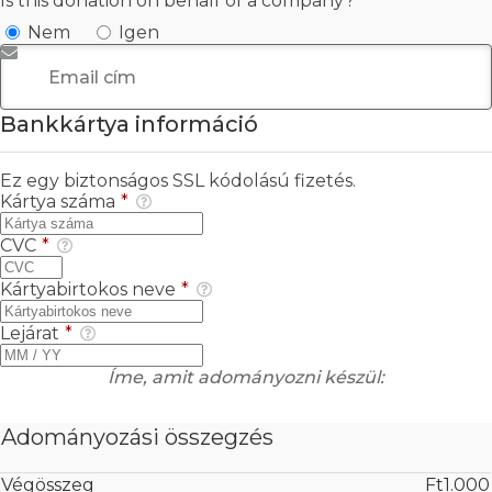
Is this donation on behalf of a company?
Nem
Igen
Email cím
*
Bankkártya információ
Ez egy biztonságos SSL kódolású fizetés.
Kártya száma
*
CVC
*
Kártyabirtokos neve
*
Lejárat
*
Íme, amit adományozni készül:
Adományozási összegzés
Végösszeg
Ft1.000