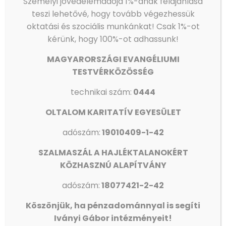
Személyi jövedelemadója 1%-ának felajánlása
teszi lehetővé, hogy tovább végezhessük
oktatási és szociális munkánkat!
Csak 1%-ot
kérünk, hogy 100%-ot adhassunk!
Iványi Gábor köszönete
MAGYARORSZÁGI EVANGÉLIUMI
TESTVÉRKÖZÖSSÉG
Olvass tovább
technikai szám:
0444
OLTALOM KARITATÍV EGYESÜLET
adószám:
19010409-1-42
SZALMASZÁL A HAJLÉKTALANOKÉRT
KÖZHASZNÚ ALAPÍTVÁNY
adószám:
18077421-2-42
Köszönjük, ha pénzadománnyal is segíti
Iványi Gábor intézményeit!