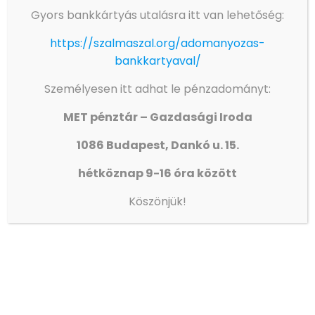
Gyors bankkártyás utalásra itt van lehetőség:
ADOMÁNYOZÓINK FIGYELMÉBE!!!
https://szalmaszal.org/adomanyozas-
Olvass tovább
bankkartyaval/
Személyesen itt adhat le pénzadományt:
MET pénztár – Gazdasági Iroda
1086 Budapest, Dankó u. 15.
Gyors linkek
hétköznap 9-16 óra között
→
Adatvédelem
Köszönjük!
→
Egyházunkról
→
Eseménynaptár
→
Így segíthet!
→
Gyülekezeteink
→
Média
→
Élet és világosság