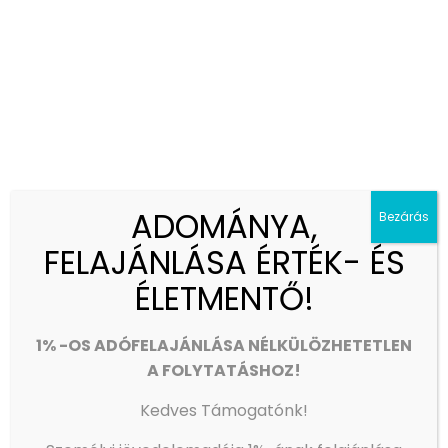
alábbi e-mail címen: info
@metegyhaz.hu
Támogatását előre is köszönjük!
Iványi Gábor
Megosztás
0
Kapcsolódó hozzászólások
ADOMÁNYA,
Bezárás
FELAJÁNLÁSA ÉRTÉK- ÉS
ÉLETMENTŐ!
1% -OS ADÓFELAJÁNLÁSA NÉLKÜLÖZHETETLEN
A FOLYTATÁSHOZ!
Kedves Támogatónk!