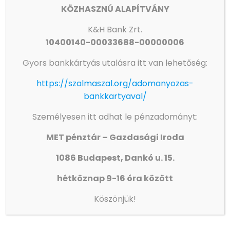
KÖZHASZNÚ ALAPÍTVÁNY
K&H
Bank Zrt.
10400140-00033688-00000006
Gyors bankkártyás utalásra itt van lehetőség:
https://szalmaszal.org/adomanyozas-
bankkartyaval/
Személyesen itt adhat le pénzadományt:
MET pénztár – Gazdasági Iroda
1086 Budapest, Dankó u. 15.
hétköznap 9-16 óra között
Köszönjük!