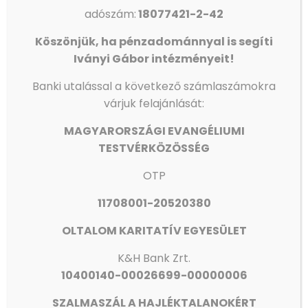
adószám:
18077421-2-42
Köszönjük, ha pénzadománnyal is segíti
Iványi Gábor intézményeit!
Banki utalással a következő számlaszámokra
várjuk felajánlását:
MAGYARORSZÁGI EVANGÉLIUMI
TESTVÉRKÖZÖSSÉG
OTP
11708001-20520380
OLTALOM KARITATÍV EGYESÜLET
K&H Bank Zrt.
10400140-00026699-00000006
SZALMASZÁL A HAJLÉKTALANOKÉRT