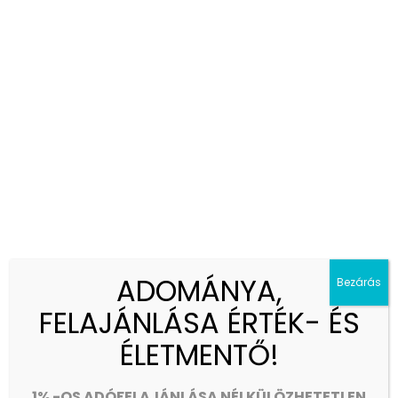
Egyperces áhítat
Eseménynaptár
ADOMÁNYA,
Bezárás
Intézményi hírek
FELAJÁNLÁSA ÉRTÉK- ÉS
ÉLETMENTŐ!
1% -OS ADÓFELAJÁNLÁSA NÉLKÜLÖZHETETLEN