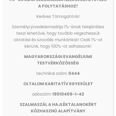
A FOLYTATÁSHOZ!
Kedves Támogatónk!
Személyi jövedelemadója 1%-ának felajánlása
teszi lehetővé, hogy tovább végezhessük
oktatási és szociális munkánkat!
Csak 1%-ot
kérünk, hogy 100%-ot adhassunk!
MAGYARORSZÁGI EVANGÉLIUMI
TESTVÉRKÖZÖSSÉG
technikai szám:
0444
There are no posts on the list.
OLTALOM KARITATÍV EGYESÜLET
adószám:
19010409-1-42
További híreink
SZALMASZÁL A HAJLÉKTALANOKÉRT
Médiapartnerek
KÖZHASZNÚ ALAPÍTVÁNY