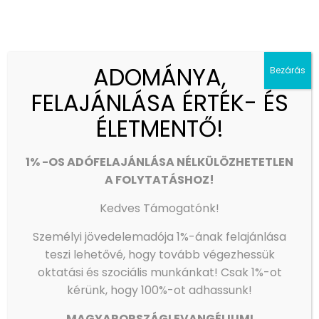
ADOMÁNYA,
Bezárás
FELAJÁNLÁSA ÉRTÉK- ÉS
ÉLETMENTŐ!
1% -OS ADÓFELAJÁNLÁSA NÉLKÜLÖZHETETLEN
A FOLYTATÁSHOZ!
KONZERVÁLÓ FOGORVOSOK, FOGÁSZATI ASSZISZTENSEK
ÉS FOGTECHNIKUSOK JELENTKEZÉSÉT VÁRJUK AZ OLTALOM
Kedves Támogatónk!
FOGÁSZATÁRA!
Személyi jövedelemadója 1%-ának felajánlása
teszi lehetővé, hogy tovább végezhessük
Olvass tovább
oktatási és szociális munkánkat!
Csak 1%-ot
kérünk, hogy 100%-ot adhassunk!
MAGYARORSZÁGI EVANGÉLIUMI