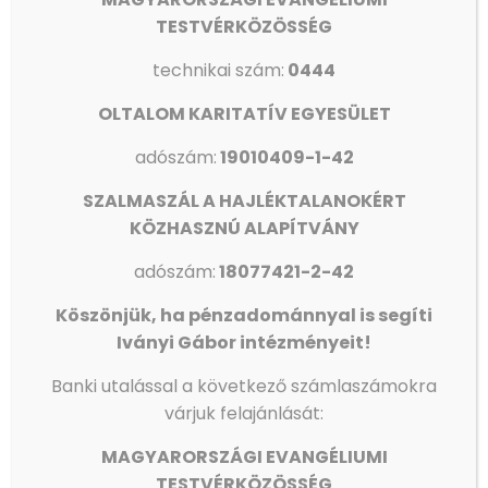
TESTVÉRKÖZÖSSÉG
technikai szám:
0444
OLTALOM KARITATÍV EGYESÜLET
adószám:
19010409-1-42
SZALMASZÁL A HAJLÉKTALANOKÉRT
KÖZHASZNÚ ALAPÍTVÁNY
adószám:
18077421-2-42
AZ ORSZÁGGYŰLÉS ALELNÖKE JÁRT IVÁNYI GÁBORNÁL
Köszönjük, ha pénzadománnyal is segíti
Iványi Gábor intézményeit!
Olvass tovább
Banki utalással a következő számlaszámokra
várjuk felajánlását:
MAGYARORSZÁGI EVANGÉLIUMI
TESTVÉRKÖZÖSSÉG