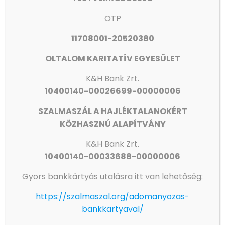
OTP
11708001-20520380
OLTALOM KARITATÍV EGYESÜLET
K&H Bank Zrt.
10400140-00026699-00000006
SZALMASZÁL A HAJLÉKTALANOKÉRT
ISKOLAIGAZGATÓI ÁLLÁSPÁLYÁZAT
KÖZHASZNÚ ALAPÍTVÁNY
Olvass tovább
K&H
Bank Zrt.
10400140-00033688-00000006
Gyors bankkártyás utalásra itt van lehetőség:
https://szalmaszal.org/adomanyozas-
bankkartyaval/
Gyors linkek