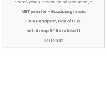
Személyesen itt adhat le pénzadományt:
→
Adatvédelem
MET pénztár – Gazdasági Iroda
→
Egyházunkról
→
Eseménynaptár
1086 Budapest, Dankó u. 15.
→
Így segíthet!
hétköznap 9-16 óra között
→
Gyülekezeteink
Köszönjük!
→
Média
→
Élet és világosság
→
Új magiszter
Gyülekezeteink
→
Békásmegyeri gyülekezet
→
Kispesti gyülekezet
→
Szegedi gyülekezet
→
Kisvárdai gyülekezet