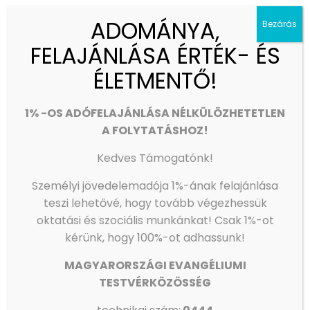
bennünket abba a gyalázatba, amiből talán – noha
keserves következmények árán – végre kilábalhattunk.
ADOMÁNYA,
Bezárás
Budapest, 2022. augusztus 31.
FELAJÁNLÁSA ÉRTÉK- ÉS
Iványi Gábor
lelkész, a Wesley János Lelkészképző
ÉLETMENTŐ!
Főiskola (WJLF) rektora
1% -OS ADÓFELAJÁNLÁSA NÉLKÜLÖZHETETLEN
Megosztás
4
A FOLYTATÁSHOZ!
Kedves Támogatónk!
Kapcsolódó hozzászólások
Személyi jövedelemadója 1%-ának felajánlása
teszi lehetővé, hogy tovább végezhessük
oktatási és szociális munkánkat!
Csak 1%-ot
kérünk, hogy 100%-ot adhassunk!
MAGYARORSZÁGI EVANGÉLIUMI
TESTVÉRKÖZÖSSÉG