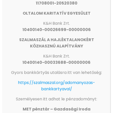
11708001-20520380
OLTALOM KARITATÍV EGYESÜLET
K&H Bank Zrt.
10400140-00026699-00000006
AZ ORSZÁGGYŰLÉS ALELNÖKE JÁRT IVÁNYI GÁBORNÁL
SZALMASZÁL A HAJLÉKTALANOKÉRT
KÖZHASZNÚ ALAPÍTVÁNY
Olvass tovább
K&H
Bank Zrt.
10400140-00033688-00000006
Gyors bankkártyás utalásra itt van lehetőség:
https://szalmaszal.org/adomanyozas-
bankkartyaval/
Személyesen itt adhat le pénzadományt:
MET pénztár – Gazdasági Iroda