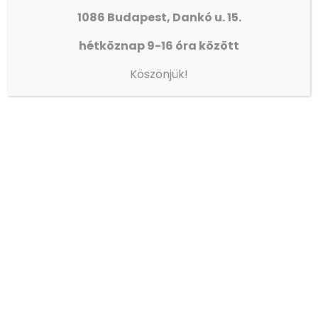
1086 Budapest, Dankó u. 15.
hétköznap 9-16 óra között
Köszönjük!
ISKOLAIGAZGATÓI ÁLLÁSPÁLYÁZAT
Olvass tovább
Gyors linkek
→
Adatvédelem
→
Egyházunkról
→
Eseménynaptár
→
Így segíthet!