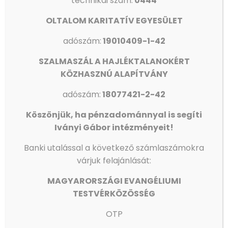
technikai szám:
0444
OLTALOM KARITATÍV EGYESÜLET
adószám:
19010409-1-42
SZALMASZÁL A HAJLÉKTALANOKÉRT
KONZERVÁLÓ FOGORVOSOK, FOGÁSZATI ASSZISZTENSEK
KÖZHASZNÚ ALAPÍTVÁNY
ÉS FOGTECHNIKUSOK JELENTKEZÉSÉT VÁRJUK AZ OLTALOM
FOGÁSZATÁRA!
adószám:
18077421-2-42
Köszönjük, ha pénzadománnyal is segíti
Olvass tovább
Iványi Gábor intézményeit!
Banki utalással a következő számlaszámokra
várjuk felajánlását:
MAGYARORSZÁGI EVANGÉLIUMI
TESTVÉRKÖZÖSSÉG
OTP