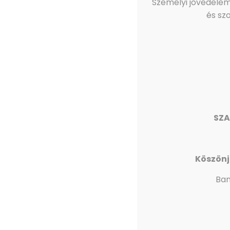
Személyi jövedelem
és sz
SZA
FIGYELEM! HAMIS IVÁNYI GÁBOR PROFIL KÜLD Ü
Felhívjuk kedves követőink, támogatóink figyelm
üzeneteket. Ezek NEM a Magyarországi Evangéli
Köszönj
Iványi Gábor a Facebookon kizárólag az Iványi Gá
Ban
közleményeket, személyes üzeneteket ezekről s
Kérjük, ha ilyet tapasztalnak, ne válaszoljanak