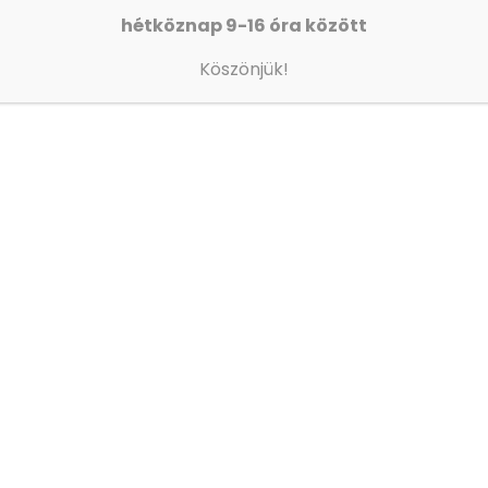
hétköznap 9-16 óra között
AZ ORSZÁGGYŰLÉS ALELNÖKE JÁRT
IVÁNYI GÁBORNÁL
Köszönjük!
!
Olvass tovább
ezeteink
Adományozás
smegyeri gyülekezet
Adományok fogadása:
Cím: 1086 Budapest, Dankó u
sti gyülekezet
Telefon: (06-1) 210-54-00/