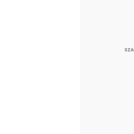
Megosztás
Kapcsolódó hozzászólások
SZA