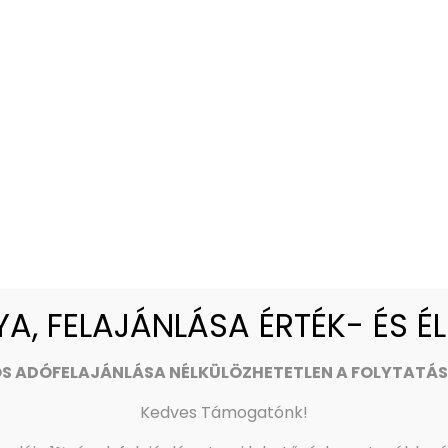
, FELAJÁNLÁSA ÉRTÉK- ÉS É
OS ADÓFELAJÁNLÁSA NÉLKÜLÖZHETETLEN A FOLYTATÁ
Kedves Támogatónk!