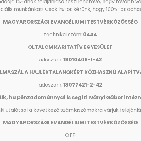
adója 1%-ának felajánlása teszi lehetővé, hogy tovább v
ociális munkánkat!
Csak 1%-ot kérünk, hogy 100%-ot adha
MAGYARORSZÁGI EVANGÉLIUMI TESTVÉRKÖZÖSSÉG
technikai szám:
0444
OLTALOM KARITATÍV EGYESÜLET
adószám:
19010409-1-42
LMASZÁL A HAJLÉKTALANOKÉRT KÖZHASZNÚ ALAPÍT
ZENETEKET A FACEBOOKON!
adószám:
18077421-2-42
ét, hogy hamisított, a fotóját felhasználó Facebook prof
umi Testvérközösség (MET) elnökétől érkeznek!
ük, ha pénzadománnyal is segíti Iványi Gábor intéz
bor Hivatalos Oldala felületén, illetve az Oltalom Karita
ki utalással a következő számlaszámokra várjuk felajánlá
em küld senkinek.
MAGYARORSZÁGI EVANGÉLIUMI TESTVÉRKÖZÖSSÉG
, tegyenek panaszt a Facebook megfelelő fórumain.
OTP