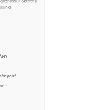
égezhessük oktatási
ssunk!
VÁNY
ilról Iványi Gábor nevében csalók küldenek
ményeit!
tív Egyesület és a MET Facebook oldalain publikál
sát: