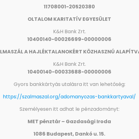
11708001-20520380
OLTALOM KARITATÍV EGYESÜLET
K&H Bank Zrt.
10400140-00026699-00000006
LMASZÁL A HAJLÉKTALANOKÉRT KÖZHASZNÚ ALAPÍT
K&H
Bank Zrt.
10400140-00033688-00000006
Gyors bankkártyás utalásra itt van lehetőség:
https://szalmaszal.org/adomanyozas-bankkartyaval/
Személyesen itt adhat le pénzadományt:
MET pénztár – Gazdasági Iroda
1086 Budapest, Dankó u. 15.