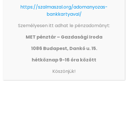
https://szalmaszal.org/adomanyozas-
Olvass tovább
bankkartyaval/
Személyesen itt adhat le pénzadományt:
MET pénztár – Gazdasági Iroda
1086 Budapest, Dankó u. 15.
hétköznap 9-16 óra között
Köszönjük!
ISKOLAIGAZGATÓI ÁLLÁSPÁLYÁZAT
Olvass tovább