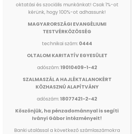
oktatási és szociális munkánkat!
Csak 1%-ot
Megosztás
2
kérünk, hogy 100%-ot adhassunk!
MAGYARORSZÁGI EVANGÉLIUMI
Kapcsolódó hozzászólások
TESTVÉRKÖZÖSSÉG
technikai szám:
0444
OLTALOM KARITATÍV EGYESÜLET
adószám:
19010409-1-42
SZALMASZÁL A HAJLÉKTALANOKÉRT
KÖZHASZNÚ ALAPÍTVÁNY
adószám:
18077421-2-42
Köszönjük, ha pénzadománnyal is segíti
Iványi Gábor intézményeit!
KONZERVÁLÓ FOGORVOSOK, FOGÁSZATI ASSZISZTENSEK
Banki utalással a következő számlaszámokra