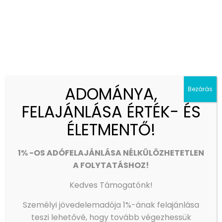
1086 Budapest, Dankó u. 15. (hétköznap 9-16 óra között)
Köszönjük!
ADOMÁNYA,
Bezárás
FELAJÁNLÁSA ÉRTÉK- ÉS
ÉLETMENTŐ!
1% -OS ADÓFELAJÁNLÁSA NÉLKÜLÖZHETETLEN
A FOLYTATÁSHOZ!
Kedves Támogatónk!
Személyi jövedelemadója 1%-ának felajánlása
teszi lehetővé, hogy tovább végezhessük