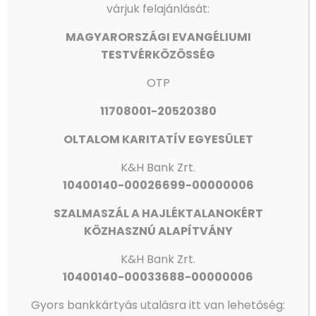
ÉS FOGTECHNIKUSOK JELENTKEZÉSÉT VÁRJUK AZ OLTALOM
várjuk felajánlását:
FOGÁSZATÁRA!
MAGYARORSZÁGI EVANGÉLIUMI
Olvass tovább
TESTVÉRKÖZÖSSÉG
OTP
11708001-20520380
OLTALOM KARITATÍV EGYESÜLET
K&H Bank Zrt.
10400140-00026699-00000006
SZALMASZÁL A HAJLÉKTALANOKÉRT
KÖZHASZNÚ ALAPÍTVÁNY
K&H
Bank Zrt.
10400140-00033688-00000006
Gyors bankkártyás utalásra itt van lehetőség:
AZ ORSZÁGGYŰLÉS ALELNÖKE JÁRT IVÁNYI GÁBORNÁL