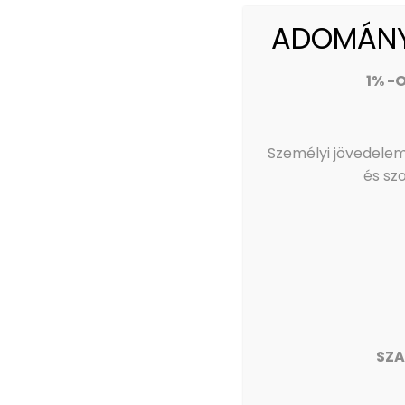
Most az alsó tagozatos és az esti iskolai képzés i
ADOMÁNYA
Érdeklődni és előzetesen jelentkezni az alábbi 
1% -
Szűcs Zsuzsa, +36 20 546 2033
szucszsuzsanna@wjlf.hu
Személyi jövedelem
kincsei@wjlf.hu
és sz
https://kincsei.wesley.hu/felveteli/
SZA