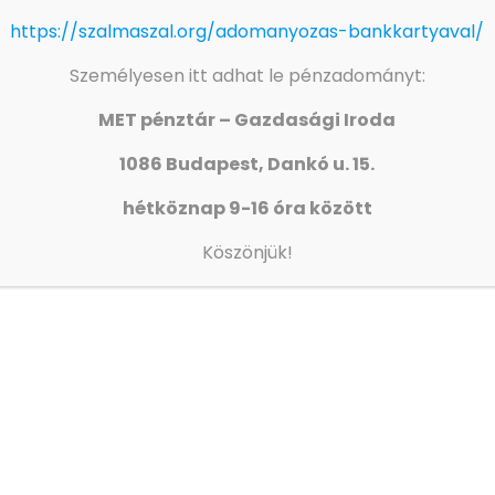
https://szalmaszal.org/adomanyozas-bankkartyaval/
Személyesen itt adhat le pénzadományt:
MET pénztár – Gazdasági Iroda
1086 Budapest, Dankó u. 15.
hétköznap 9-16 óra között
Köszönjük!