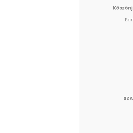
Köszönj
Ban
SZA