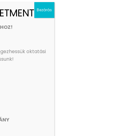
LETMENTŐ!
Bezárás
SHOZ!
égezhessük oktatási
ssunk!
Dr. Iványi Gábor
Magyarországi Evangéliumi Testvérközösség
VÁNY