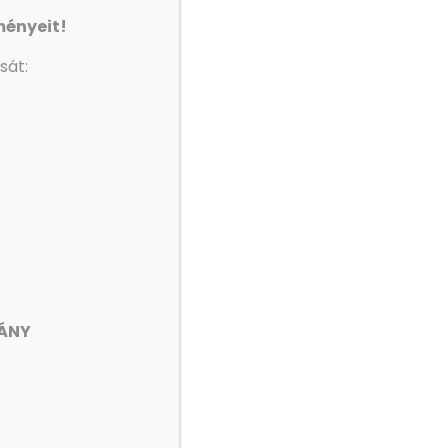
ményeit!
sát:
VÁNY