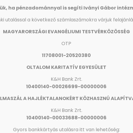
ük, ha pénzadománnyal is segíti Iványi Gábor intéz
ki utalással a következő számlaszámokra várjuk felajánlá
MAGYARORSZÁGI EVANGÉLIUMI TESTVÉRKÖZÖSSÉG
OTP
11708001-20520380
OLTALOM KARITATÍV EGYESÜLET
K&H Bank Zrt.
10400140-00026699-00000006
LMASZÁL A HAJLÉKTALANOKÉRT KÖZHASZNÚ ALAPÍT
K&H
Bank Zrt.
10400140-00033688-00000006
Gyors bankkártyás utalásra itt van lehetőség: