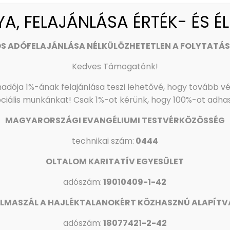
ránt érdeklődő diákok, illetve szülők jelentkezését várjuk.
, FELAJÁNLÁSA ÉRTÉK- ÉS É
elérhetőségeken lehet:
OS ADÓFELAJÁNLÁSA NÉLKÜLÖZHETETLEN A FOLYTATÁ
Kedves Támogatónk!
adója 1%-ának felajánlása teszi lehetővé, hogy tovább v
ociális munkánkat!
Csak 1%-ot kérünk, hogy 100%-ot adha
MAGYARORSZÁGI EVANGÉLIUMI TESTVÉRKÖZÖSSÉG
Visszajelzésüket előre is köszönjük!
technikai szám:
0444
OLTALOM KARITATÍV EGYESÜLET
adószám:
19010409-1-42
LMASZÁL A HAJLÉKTALANOKÉRT KÖZHASZNÚ ALAPÍT
adószám:
18077421-2-42