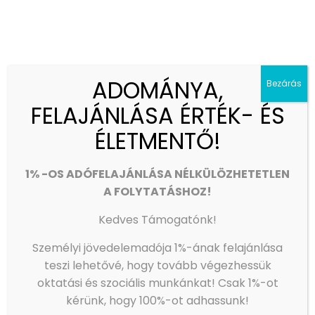
érkezőknek a cím: Királyok útja 297-tel
szemben.Tömegközlekedés: lásd a plakáton a
részleteket. (Kattints
[…]
0
Olvass tovább
ADOMÁNYA,
Bezárás
FELAJÁNLÁSA ÉRTÉK- ÉS
2019-06-13
ÉLETMENTŐ!
1% -OS ADÓFELAJÁNLÁSA NÉLKÜLÖZHETETLEN
A FOLYTATÁSHOZ!
Kedves Támogatónk!
Személyi jövedelemadója 1%-ának felajánlása
teszi lehetővé, hogy tovább végezhessük
oktatási és szociális munkánkat!
Csak 1%-ot
kérünk, hogy 100%-ot adhassunk!