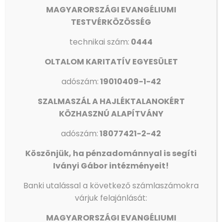
MAGYARORSZÁGI EVANGÉLIUMI
Southwest Michigan Chorale koncert –
TESTVÉRKÖZÖSSÉG
2019 június 15. 18.30
technikai szám:
0444
Southwest Michigan Chorale koncert a Fűtött Utcán - 2019
június 15. 18.30
OLTALOM KARITATÍV EGYESÜLET
adószám:
19010409-1-42
0
Olvass tovább
SZALMASZÁL A HAJLÉKTALANOKÉRT
KÖZHASZNÚ ALAPÍTVÁNY
adószám:
18077421-2-42
Search
Köszönjük, ha pénzadománnyal is segíti
Iványi Gábor intézményeit!
Banki utalással a következő számlaszámokra
várjuk felajánlását:
Categories
MAGYARORSZÁGI EVANGÉLIUMI