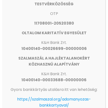
TESTVÉRKÖZÖSSÉG
Állásfoglalás
OTP
Civil Rádió
11708001-20520380
Egyéb
Felhívás
OLTALOM KARITATÍV EGYESÜLET
Gyászhír
K&H Bank Zrt.
Hírek
10400140-00026699-00000006
Intézmények
SZALMASZÁL A HAJLÉKTALANOKÉRT
met
KÖZHASZNÚ ALAPÍTVÁNY
OKE
K&H
Bank Zrt.
OKE
10400140-00033688-00000006
Oktatás
Gyors bankkártyás utalásra itt van lehetőség:
Támogatás
https://szalmaszal.org/adomanyozas-
bankkartyaval/