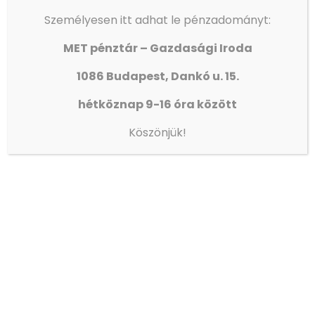
Személyesen itt adhat le pénzadományt:
Latest posts
MET pénztár – Gazdasági Iroda
KONZERVÁLÓ FOGORVOSOK,
FOGÁSZATI ASSZISZTENSEK ÉS
1086 Budapest, Dankó u. 15.
FOGTECHNIKUSOK JELENTKEZÉSÉT
VÁRJUK AZ OLTALOM FOGÁSZATÁRA!
hétköznap 9-16 óra között
2026-08-07
Köszönjük!
AZ ORSZÁGGYŰLÉS ALELNÖKE JÁRT
IVÁNYI GÁBORNÁL
2026-08-05